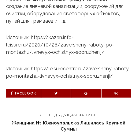
создание ливневой канализации, сооружений для
очистки, оборудование светофорных объектов,
путей для трамваев и т.д.
Источник: https://kazan.info-
leisure.ru/2020/10/26/zaversheny-raboty-po-
montazhu-livnevyx-ochistnyx-sooruzhenij/
Источник: https://leisurecentre.ru/zaversheny-raboty-
po-montazhu-livnevyx-ochistnyx-sooruzhenij/
FACEBOOK
ПРЕДЫДУЩАЯ ЗАПИСЬ
Женщина Из Южноуральска Лишилась Крупной
Суммы