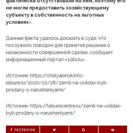
фактически отсутствовали на нем, поэтому его
не могли предоставить хозяйствующему
субъекту в собственность на льготных
условиях
».
Данные факты удалось доказать в суде, что
послужило поводом для принятия решения о
незаконности совершенной сделки, сообщает
информационный портал «1obl.ru».
Источник: https://chelyabinsk.info-
leisure.ru/2020/10/28/zemli-na-uvildax-byli-
prodany-s-narusheniyami/
Источник: https://leisurecentre.ru/zemli-na-uvildax-
byli-prodany-s-narusheniyami/
FACEBOOK