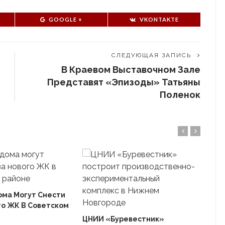
GOOGLE +
VKONTAKTE
СЛЕДУЮЩАЯ ЗАПИСЬ
В Краевом Выставочном Зале
Представят «Эпизоды» Татьяны
Поленок
ома Могут Снести
го ЖК В Советском
Ека
«Ав
ЦНИИ «Буревестник»