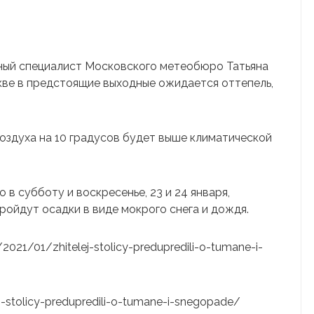
вный специалист Московского метеобюро Татьяна
кве в предстоящие выходные ожидается оттепель,
оздуха на 10 градусов будет выше климатической
 в субботу и воскресенье, 23 и 24 января,
ройдут осадки в виде мокрого снега и дождя.
/2021/01/zhitelej-stolicy-predupredili-o-tumane-i-
lej-stolicy-predupredili-o-tumane-i-snegopade/