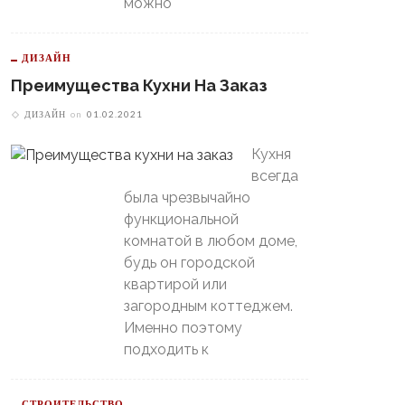
можно
ДИЗАЙН
Преимущества Кухни На Заказ
ДИЗАЙН
on
01.02.2021
Кухня
всегда
была чрезвычайно
функциональной
комнатой в любом доме,
будь он городской
квартирой или
загородным коттеджем.
Именно поэтому
подходить к
В Свердловской Области
Пойдет Сильный Снег, А
теринбургский
Потом Резко Похолодает
томобилист» Вышел В
СТРОИТЕЛЬСТВО