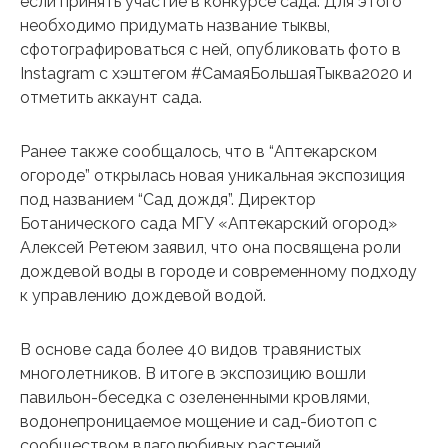
если принять участие в конкурсе сада. Для этого
необходимо придумать название тыквы,
сфотографироваться с ней, опубликовать фото в
Instagram с хэштегом #СамаяБольшаяТыква2020 и
отметить аккаунт сада.
Ранее также сообщалось, что в “Аптекарском
огороде” открылась новая уникальная экспозиция
под названием “Сад дождя”. Директор
Ботанического сада МГУ «Аптекарский огород»
Алексей Ретеюм заявил, что она посвящена роли
дождевой воды в городе и современному подходу
к управлению дождевой водой.
В основе сада более 40 видов травянистых
многолетников. В итоге в экспозицию вошли
павильон-беседка с озелененными кровлями,
водонепроницаемое мощение и сад-биотоп с
сообществом влаголюбивых растений.