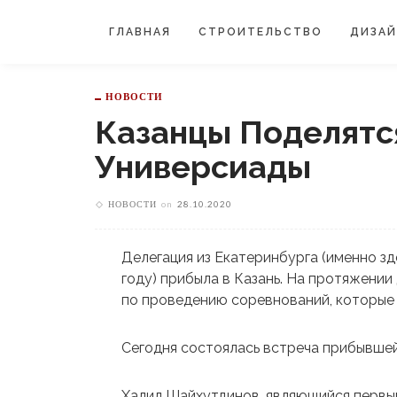
ГЛАВНАЯ
СТРОИТЕЛЬСТВО
ДИЗА
НОВОСТИ
Казанцы Поделятс
Универсиады
НОВОСТИ
on
28.10.2020
Делегация из Екатеринбурга (именно з
году) прибыла в Казань. На протяжени
по проведению соревнований, которые с
Сегодня состоялась встреча прибывшей
Халил Шайхутдинов, являющийся первым