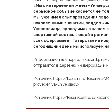
«
Мы с нетерпением ждем «Универсиа
серьезное событие касается не толь
Мы, уже имея опыт проведения под
накопленными знаниями, поддержим 
Универсиада, проводимая в нашем г
спортивной составляющей в регионе
всех сфер, выведя Татарстан на нову
сегодняшний день мы используем н
Информационный портал «kazan.kp.ru» р
отправятся в деревню Универсиады и и
Источник: https://kazan.info-leisure.r
provedeniya-universiady/
Источник: https://leisurecentre.ru/kaz