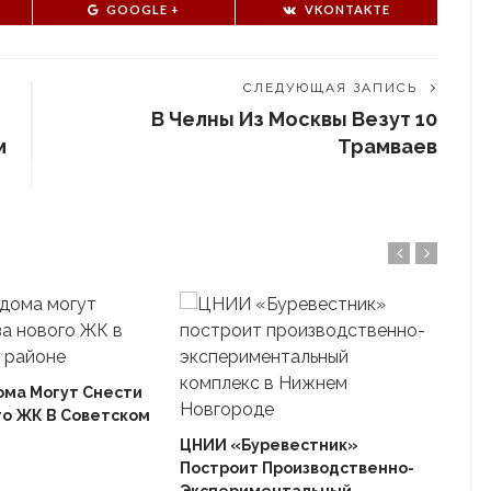
GOOGLE +
VKONTAKTE
СЛЕДУЮЩАЯ ЗАПИСЬ
В Челны Из Москвы Везут 10
м
Трамваев
ома Могут Снести
го ЖК В Советском
Ека
«Ав
ЦНИИ «Буревестник»
Пле
Построит Производственно-
Дом