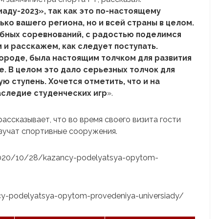
ду-2023», так как это по-настоящему
ко вашего региона, но и всей страны в целом.
обных соревнований, с радостью поделимся
и расскажем, как следует поступать.
ороде, была настоящим толчком для развития
. В целом это дало серьезных толчок для
ю ступень. Хочется отметить, что и на
аследие студенческих игр
».
ассказывает, что во время своего визита гости
зучат спортивные сооружения.
u/2020/10/28/kazancy-podelyatsya-opytom-
ancy-podelyatsya-opytom-provedeniya-universiady/