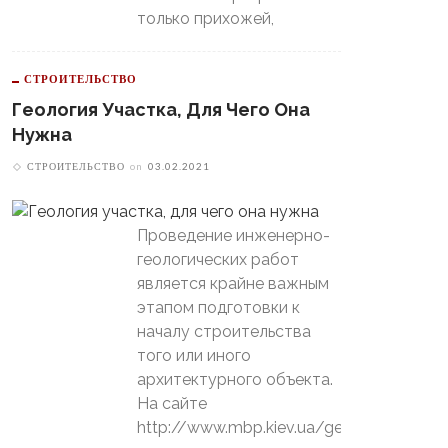
только прихожей,
СТРОИТЕЛЬСТВО
Геология Участка, Для Чего Она
Нужна
СТРОИТЕЛЬСТВО
on
03.02.2021
Проведение инженерно-
геологических работ
является крайне важным
этапом подготовки к
началу строительства
того или иного
В Свердловской Области
архитектурного объекта.
Пойдет Сильный Снег, А
теринбургский
Потом Резко Похолодает
На сайте
томобилист» Вышел В
й-Офф, Даже Не Доиграв
http://www.mbp.kiev.ua/geology
ашний Матч