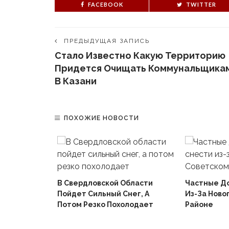
FACEBOOK
TWITTER
ПРЕДЫДУЩАЯ ЗАПИСЬ
Стало Известно Какую Территорию
Придется Очищать Коммунальщика
В Казани
ПОХОЖИЕ НОВОСТИ
В Свердловской Области
Частные Д
Пойдет Сильный Снег, А
Из-За Ново
й
Потом Резко Похолодает
Районе
Вышел В
Не Доиграв