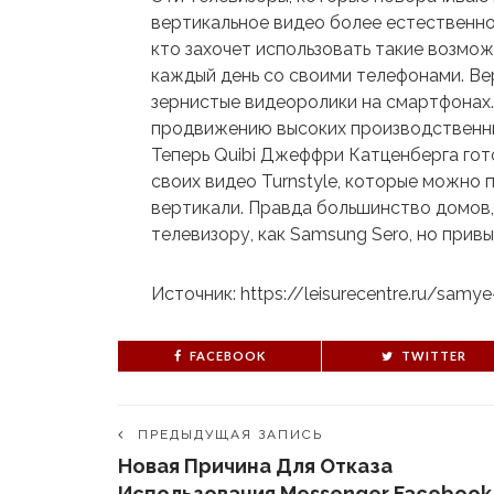
вертикальное видео более естественно
кто захочет использовать такие возмож
каждый день со своими телефонами. Ве
зернистые видеоролики на смартфонах.
продвижению высоких производственн
Теперь Quibi Джеффри Катценберга гот
своих видео Turnstyle, которые можно п
вертикали. Правда большинство домов,
телевизору, как Samsung Sero, но прив
Источник: https://leisurecentre.ru/sam
FACEBOOK
TWITTER
ПРЕДЫДУЩАЯ ЗАПИСЬ
Новая Причина Для Отказа
Использования Messenger Facebook