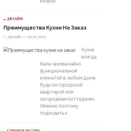
можно
ДИЗАЙН
Преимущества Кухни На Заказ
ДИЗАЙН
on
01.02.2021
Кухня
всегда
В Свердловской Области
была чрезвычайно
Пойдет Сильный Снег, А
теринбургский
функциональной
Потом Резко Похолодает
томобилист» Вышел В
комнатой в любом доме,
й-Офф, Даже Не Доиграв
ашний Матч
будь он городской
квартирой или
загородным коттеджем.
Именно поэтому
подходить к
СТРОИТЕЛЬСТВО