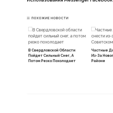
ПОХОЖИЕ НОВОСТИ
В Свердловской Области
Частные Д
Пойдет Сильный Снег, А
Из-За Ново
й
Потом Резко Похолодает
Районе
Вышел В
Не Доиграв