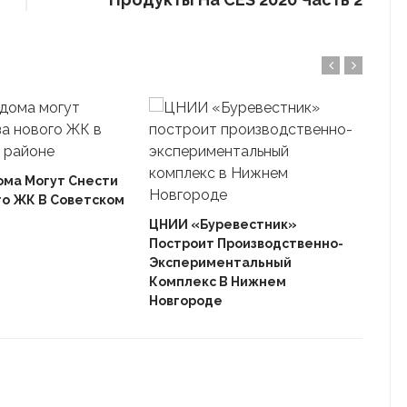
ома Могут Снести
го ЖК В Советском
Ека
«Ав
ЦНИИ «Буревестник»
Пле
Построит Производственно-
Дом
Экспериментальный
Комплекс В Нижнем
Новгороде