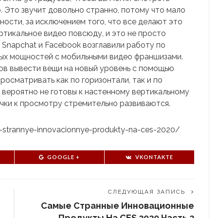
. Это звучит довольно странно, потому что мало
ности, за исключением того, что все делают это
ртикальное видео повсюду, и это не просто
 Snapchat и Facebook возглавили работу по
ых мощностей с мобильными видео франшизами.
ов вывести вещи на новый уровень с помощью
росматривать как по горизонтали, так и по
 вероятно не готовы к настенному вертикальному
ычки к просмотру стремительно развиваются.
ye-strannye-innovacionnye-produkty-na-ces-2020/
GOOGLE +
VKONTAKTE
СЛЕДУЮЩАЯ ЗАПИСЬ
Самые Странные Инновационные
Продукты На CES 2020 Часть 2