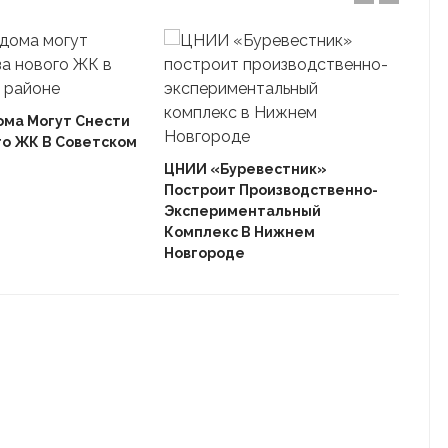
ома Могут Снести
го ЖК В Советском
Ека
«Ав
ЦНИИ «Буревестник»
Пле
Построит Производственно-
Дом
Экспериментальный
Комплекс В Нижнем
Новгороде