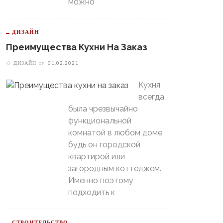
можно
ДИЗАЙН
Преимущества Кухни На Заказ
В Свердловской Области
ДИЗАЙН
on
01.02.2021
Пойдет Сильный Снег, А
теринбургский
Потом Резко Похолодает
томобилист» Вышел В
Кухня
й-Офф, Даже Не Доиграв
всегда
ашний Матч
была чрезвычайно
функциональной
комнатой в любом доме,
будь он городской
квартирой или
загородным коттеджем.
Именно поэтому
подходить к
СТРОИТЕЛЬСТВО