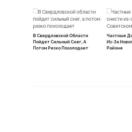
В Свердловской Области
Частные Д
Пойдет Сильный Снег, А
Из-За Ново
й
Потом Резко Похолодает
Районе
Вышел В
Не Доиграв