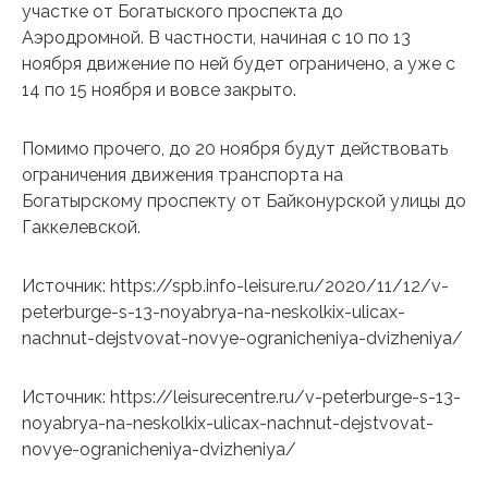
участке от Богатыского проспекта до
Аэродромной. В частности, начиная с 10 по 13
ноября движение по ней будет ограничено, а уже с
14 по 15 ноября и вовсе закрыто.
Помимо прочего, до 20 ноября будут действовать
ограничения движения транспорта на
Богатырскому проспекту от Байконурской улицы до
Гаккелевской.
Источник: https://spb.info-leisure.ru/2020/11/12/v-
peterburge-s-13-noyabrya-na-neskolkix-ulicax-
nachnut-dejstvovat-novye-ogranicheniya-dvizheniya/
Источник: https://leisurecentre.ru/v-peterburge-s-13-
noyabrya-na-neskolkix-ulicax-nachnut-dejstvovat-
novye-ogranicheniya-dvizheniya/