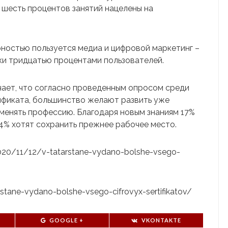
 шесть процентов занятий нацелены на
ностью пользуется медиа и цифровой маркетинг –
ки тридцатью процентами пользователей.
чает, что согласно проведенным опросом среди
тификата, большинство желают развить уже
менять профессию. Благодаря новым знаниям 17%
 4% хотят сохранить прежнее рабочее место.
/2020/11/12/v-tatarstane-vydano-bolshe-vsego-
arstane-vydano-bolshe-vsego-cifrovyx-sertifikatov/
GOOGLE +
VKONTAKTE