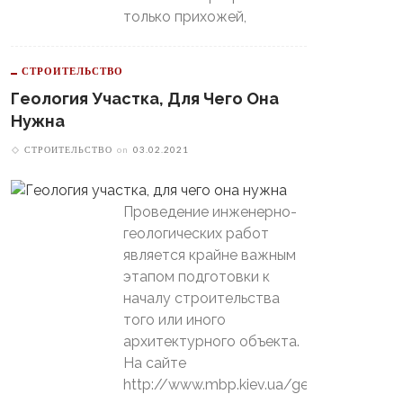
только прихожей,
СТРОИТЕЛЬСТВО
Геология Участка, Для Чего Она
Нужна
СТРОИТЕЛЬСТВО
on
03.02.2021
Проведение инженерно-
геологических работ
является крайне важным
этапом подготовки к
началу строительства
В Свердловской Области
того или иного
Пойдет Сильный Снег, А
теринбургский
Потом Резко Похолодает
архитектурного объекта.
томобилист» Вышел В
й-Офф, Даже Не Доиграв
На сайте
ашний Матч
http://www.mbp.kiev.ua/geology